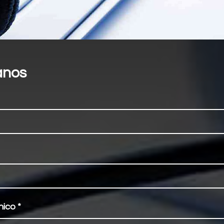
anos
nico
*