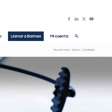
o
Llamar a Barmex
Mi cuenta
You are here:
Home
/
Contacto